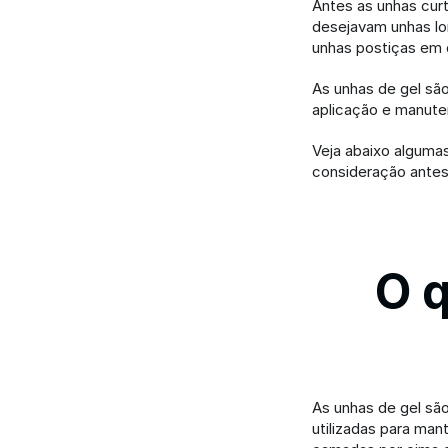
Antes as unhas cur
desejavam unhas lon
unhas postiças em d
As unhas de gel sã
aplicação e manute
Veja abaixo alguma
consideração antes 
O q
As unhas de gel são
utilizadas para man