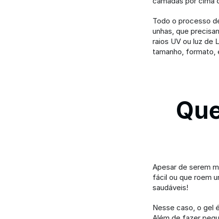
camadas por cima d
Todo o processo de
unhas, que precisa
raios UV ou luz de 
tamanho, formato, 
Que
Apesar de serem ma
fácil ou que roem 
saudáveis!
Nesse caso, o gel é 
Além de fazer pequ