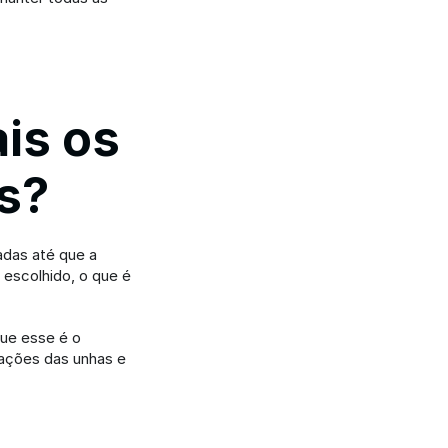
is os 
s?
das até que a 
escolhido, o que é 
e esse é o 
ações das unhas e 