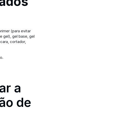
ados 
rimer (para evitar 
 gel), gel base, gel 
cara, cortador, 
o.
r a 
ão de 