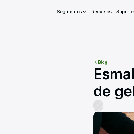
Segmentos
Segmentos
Recursos
Recursos
Suporte
Suporte
Blog
Esmal
de ge