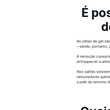
É po
d
As unhas de gel são
– sendo, portanto,
A remoção consiste 
enfraquecer a unha
Nos salões existem 
removedores químic
a pele do entorno d