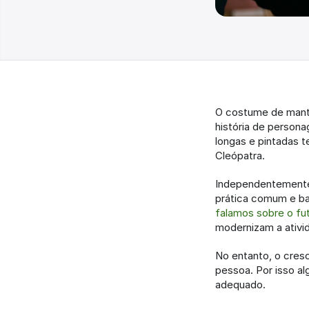
O costume de manter
história de persona
longas e pintadas t
Cleópatra.
Independentemente 
prática comum e bas
falamos sobre o fu
modernizam a ativi
No entanto, o cres
pessoa. Por isso a
adequado.