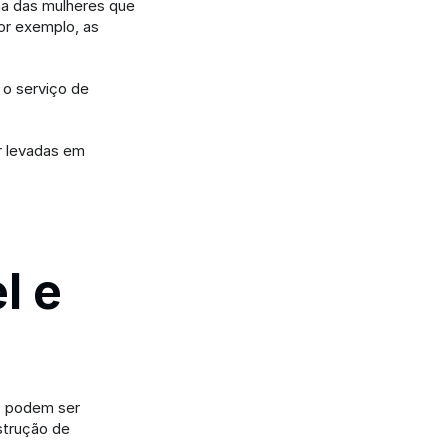
a das mulheres que 
or exemplo, as 
o serviço de 
 levadas em 
 e 
, podem ser 
strução de 