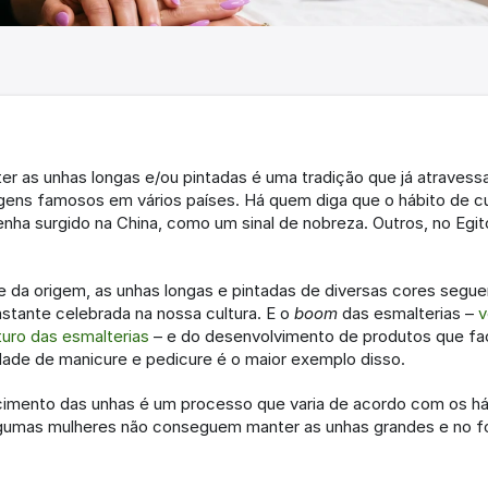
 as unhas longas e/ou pintadas é uma tradição que já atravessa
gens famosos em vários países. Há quem diga que o hábito de cul
enha surgido na China, como um sinal de nobreza. Outros, no Egit
da origem, as unhas longas e pintadas de diversas cores segu
tante celebrada na nossa cultura. E o 
boom
 das esmalterias – 
v
turo das esmalterias
 – e do desenvolvimento de produtos que faci
dade de manicure e pedicure é o maior exemplo disso.
cimento das unhas é um processo que varia de acordo com os há
lgumas mulheres não conseguem manter as unhas grandes e no f