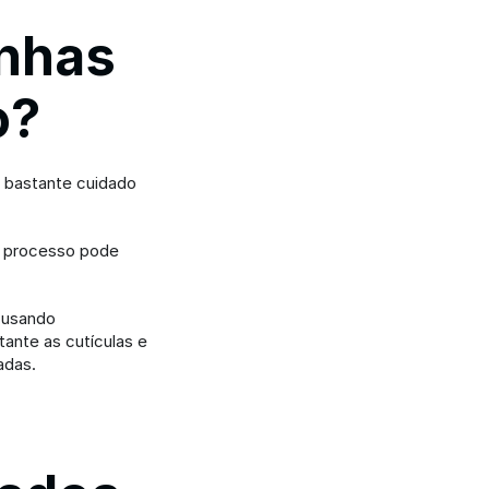
nhas 
o?
 bastante cuidado 
e processo pode 
 usando 
nte as cutículas e 
adas.