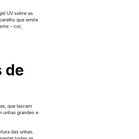
el UV sobre as 
arelho que emite 
nte – cor, 
 de 
s, que lascam 
m unhas grandes e 
tura das unhas. 
anter todas as 