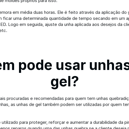
e moldes próprios para isso.
mora em média duas horas. Ele é feito através da aplicação do g
m ficar uma determinada quantidade de tempo secando em um ap
LED. Logo em seguida, ajuste da unha aplicada aos desejos da clie
etc.
m pode usar unhas
gel?
is procuradas e recomendadas para quem tem unhas quebradiça
unhas, as unhas de gel também podem ser utilizadas por quem te
utilizado para proteger, reforçar e aumentar a durabilidade da pin
enos reparos quando uma das unhas quebra se a cliente deseja m